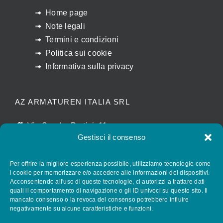
Home page
Note legali
Termini e condizioni
Politica sui cookie
Informativa sulla privacy
AZ ARMATUREN ITALIA SRL
Via Sandro Pertini, 11
Gestisci il consenso
I-28010 CALTIGNAGA (NO)
luigina.agostinone@az-armaturen.com
Per offrire la migliore esperienza possibile, utilizziamo tecnologie come
+39 (0) 321 652028
i cookie per memorizzare e/o accedere alle informazioni dei dispositivi.
Acconsentendo all'uso di queste tecnologie, ci autorizzi a trattare dati
quali il comportamento di navigazione o gli ID univoci su questo sito. Il
mancato consenso o la revoca del consenso potrebbero influire
FOLLOW AZ ARMATUREN
negativamente su alcune caratteristiche e funzioni.