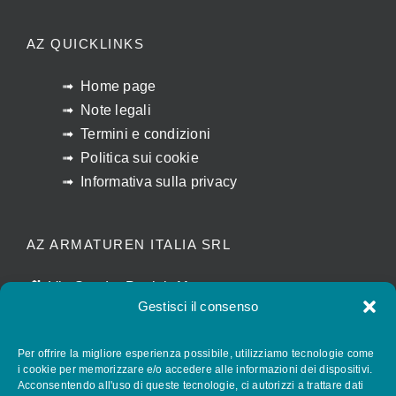
AZ QUICKLINKS
Home page
Note legali
Termini e condizioni
Politica sui cookie
Informativa sulla privacy
AZ ARMATUREN ITALIA SRL
Via Sandro Pertini, 11
Gestisci il consenso
I-28010 CALTIGNAGA (NO)
luigina.agostinone@az-armaturen.com
Per offrire la migliore esperienza possibile, utilizziamo tecnologie come
+39 (0) 321 652028
i cookie per memorizzare e/o accedere alle informazioni dei dispositivi.
Acconsentendo all'uso di queste tecnologie, ci autorizzi a trattare dati