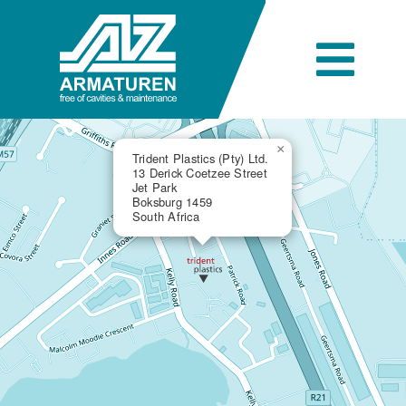
Skip
to
content
Togg
Navi
Azienda
×
Trident Plastics (Pty) Ltd.
13 Derick Coetzee Street
Jet Park
Boksburg 1459
Ingegneria
South Africa
Prodotti
Settori industriali