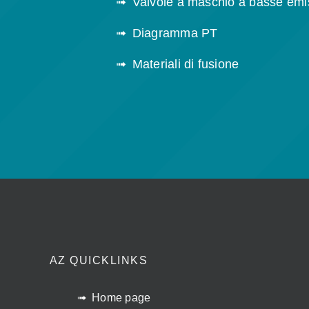
Valvole a maschio a basse emi
Diagramma PT
Materiali di fusione
AZ QUICKLINKS
Home page