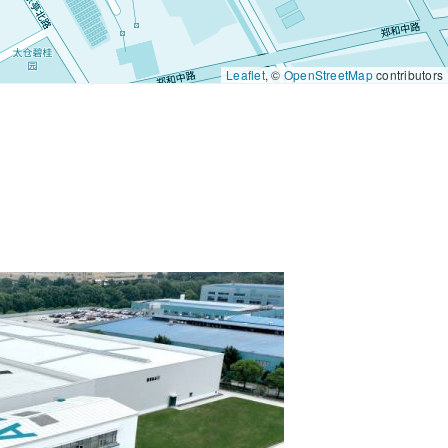
Leaflet
, ©
OpenStreetMap
contributors