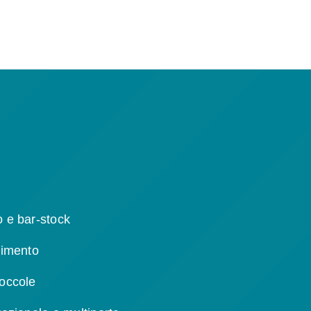
o e bar-stock
stimento
boccole