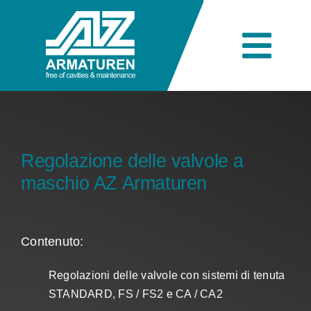
Skip
to
content
Togg
Navi
Azienda
Ingegneria
Regolazione delle valvole a
maschio AZ Armaturen
Prodotti
Contenuto:
Settori industriali
Regolazioni delle valvole con sistemi di tenuta
STANDARD, FS / FS2 e CA / CA2