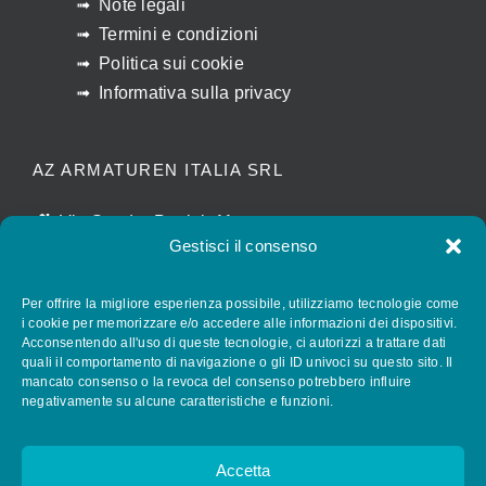
Note legali
Termini e condizioni
Politica sui cookie
Informativa sulla privacy
AZ ARMATUREN ITALIA SRL
Via Sandro Pertini, 11
Gestisci il consenso
I-28010 CALTIGNAGA (NO)
luigina.agostinone@az-armaturen.com
Per offrire la migliore esperienza possibile, utilizziamo tecnologie come
+39 (0) 321 652028
i cookie per memorizzare e/o accedere alle informazioni dei dispositivi.
Acconsentendo all'uso di queste tecnologie, ci autorizzi a trattare dati
quali il comportamento di navigazione o gli ID univoci su questo sito. Il
mancato consenso o la revoca del consenso potrebbero influire
FOLLOW AZ ARMATUREN
negativamente su alcune caratteristiche e funzioni.
Accetta