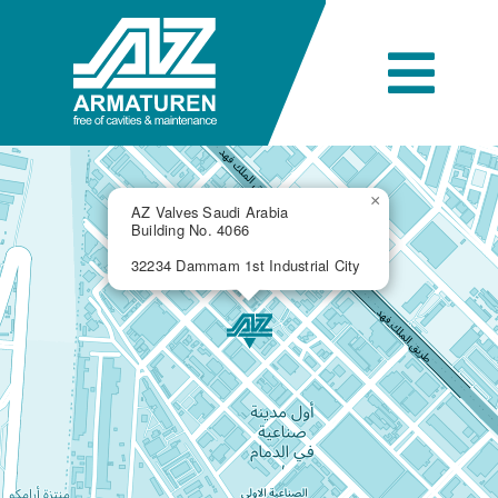
Skip
to
content
Togg
Navi
Azienda
×
AZ Valves Saudi Arabia
Building No. 4066
Ingegneria
32234 Dammam 1st Industrial City
Prodotti
Settori industriali