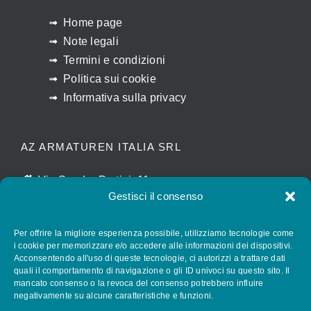
Home page
Note legali
Termini e condizioni
Politica sui cookie
Informativa sulla privacy
AZ ARMATUREN ITALIA SRL
Via Sandro Pertini, 11
Gestisci il consenso
I-28010 CALTIGNAGA (NO)
luigina.agostinone@az-armaturen.com
Per offrire la migliore esperienza possibile, utilizziamo tecnologie come
+39 (0) 321 652028
i cookie per memorizzare e/o accedere alle informazioni dei dispositivi.
Acconsentendo all'uso di queste tecnologie, ci autorizzi a trattare dati
quali il comportamento di navigazione o gli ID univoci su questo sito. Il
mancato consenso o la revoca del consenso potrebbero influire
FOLLOW AZ ARMATUREN
negativamente su alcune caratteristiche e funzioni.