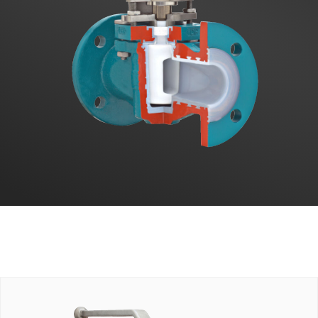
Vendite
IT
Search
for: