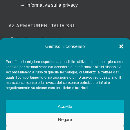
Informativa sulla privacy
AZ ARMATUREN ITALIA SRL
Via Sandro Pertini, 11
Gestisci il consenso
I-28010 CALTIGNAGA (NO)
luigina.agostinone@az-armaturen.com
Per offrire la migliore esperienza possibile, utilizziamo tecnologie come
+39 (0) 321 652028
i cookie per memorizzare e/o accedere alle informazioni dei dispositivi.
Acconsentendo all'uso di queste tecnologie, ci autorizzi a trattare dati
quali il comportamento di navigazione o gli ID univoci su questo sito. Il
mancato consenso o la revoca del consenso potrebbero influire
FOLLOW AZ ARMATUREN
negativamente su alcune caratteristiche e funzioni.
Accetta
Negare