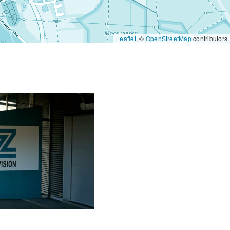
Leaflet
, ©
OpenStreetMap
contributors