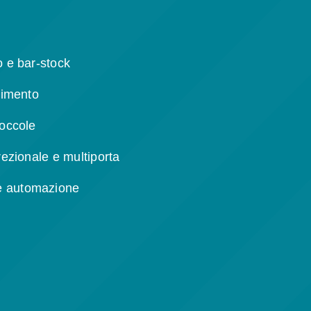
o e bar-stock
stimento
boccole
irezionale e multiporta
e automazione