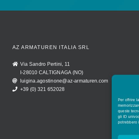
AZ ARMATUREN ITALIA SRL
Via Sandro Pertini, 11
I-28010 CALTIGNAGA (NO)
luigina.agostinone@az-armaturen.com
+39 (0) 321 652028
Per offrire 
memorizzare
queste tecno
gli ID univo
potrebbero i